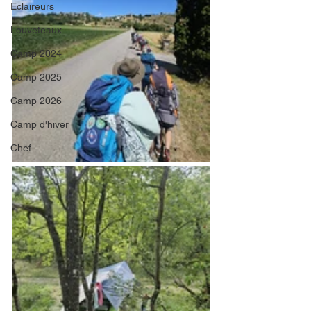
Eclaireurs
Louveteaux
Camp 2024
Camp 2025
Camp 2026
Camp d'hiver
Chef