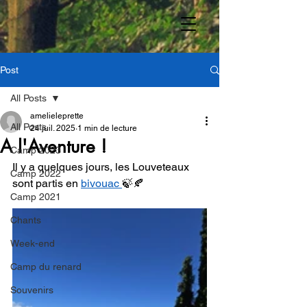
Post
All Posts
amelieleprette
All Posts
24 juil. 2025
1 min de lecture
A l'Aventure !
Camp 2023
Il y a quelques jours, les Louveteaux 
Camp 2022
sont partis en 
bivouac 
🍃🍂
Camp 2021
Chants
Week-end
Camp du renard
Souvenirs