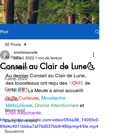
Post
All Posts
amelieleprette
All Posts
23 juil. 2022
1 min de lecture
Conseil au Clair de Lune🌜
Camp 2023
Au dernier Conseil au Clair de Lune, 
Camp 2022
des louveteaux ont reçu des 
N
O
M
S
 de 
Camp 2021
J
U
N
G
L
E
. La Meute a ainsi accueilli 
Griffe Curieuse
, 
Moustache 
Chants
Méticuleuse
, 
Oreille Attentionnée
 et 
Week-end
Croc Attachante
.
https://video.wixstatic.com/video/054a38_14055c0
Camp du renard
69d4c4011bbba7af70d537bb9/480p/mp4/file.mp4
Souvenirs