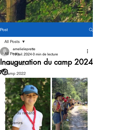
Post
All Posts
amelieleprette
All Posts
19 juil. 2024
0 min de lecture
Inauguration du camp 2024
Camp 2023
🫡
Camp 2022
Camp 2021
Chants
Week-end
Camp du renard
Souvenirs