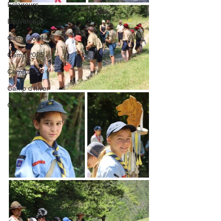
Eclaireurs
Louveteaux
Camp 2024
Camp 2025
Camp 2026
Camp d'hiver
Chef