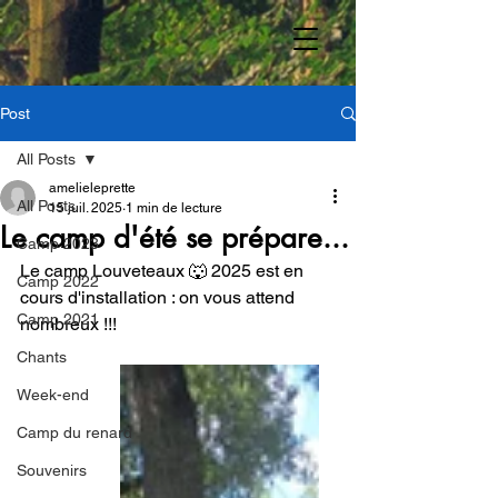
Post
All Posts
amelieleprette
All Posts
15 juil. 2025
1 min de lecture
Le camp d'été se prépare...
Camp 2023
Le camp Louveteaux 🐺 2025 est en 
Camp 2022
cours d'installation : on vous attend 
Camp 2021
nombreux !!!
Chants
Week-end
Camp du renard
Souvenirs