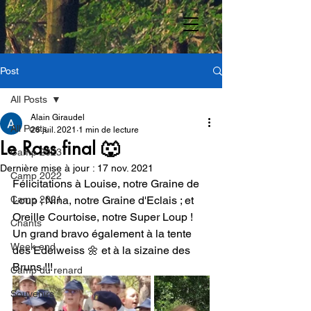
Post
All Posts
Alain Giraudel
All Posts
26 juil. 2021
1 min de lecture
Le Rass final 🐺
Camp 2023
Dernière mise à jour :
17 nov. 2021
Camp 2022
Félicitations à Louise, notre Graine de 
Camp 2021
Loup ; Nina, notre Graine d'Eclais ; et 
Oreille Courtoise, notre Super Loup !
Chants
Un grand bravo également à la tente 
Week-end
des Edelweiss 🌼 et à la sizaine des 
Bruns !!!
Camp du renard
Souvenirs