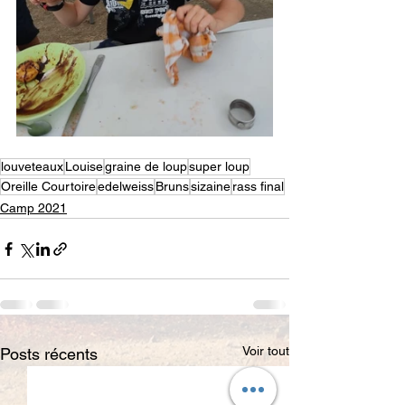
louveteaux
Louise
graine de loup
super loup
Oreille Courtoire
edelweiss
Bruns
sizaine
rass final
Camp 2021
Voir tout
Posts récents