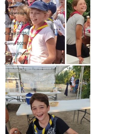
Eclaireurs
Louveteaux
Camp 2024
Camp 2025
Camp 2026
Camp d'hiver
Chef