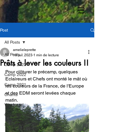
Post
All Posts
amelieleprette
All Posts
10 juil. 2023
1 min de lecture
Prêts à lever les couleurs !!
Camp 2023
Pour clôturer le précamp, quelques 
Camp 2022
Eclaireurs et Chefs ont monté le mât où 
Camp 2021
les couleurs de la France, de l'Europe 
et des EDM seront levées chaque 
Chants
matin.
Week-end
Camp du renard
Souvenirs