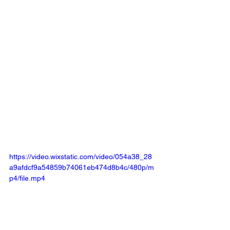
https://video.wixstatic.com/video/054a38_28
a9afdcf9a54859b74061eb474d8b4c/480p/m
p4/file.mp4