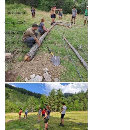
Eclaireurs
Louveteaux
Camp 2024
Camp 2025
Camp 2026
Camp d'hiver
Chef