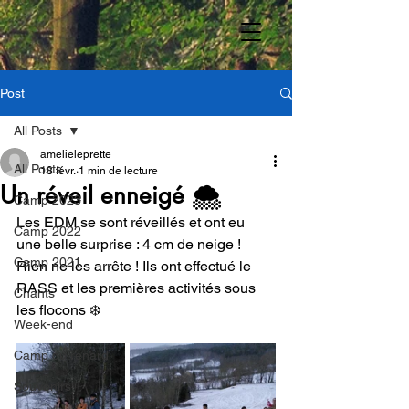
Post
All Posts
amelieleprette
All Posts
18 févr.
1 min de lecture
Un réveil enneigé 🌨️
Camp 2023
Les EDM se sont réveillés et ont eu 
Camp 2022
une belle surprise : 4 cm de neige !
Camp 2021
Rien ne les arrête ! Ils ont effectué le 
RASS et les premières activités sous 
Chants
les flocons ❄️
Week-end
Camp du renard
Souvenirs