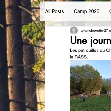
All Posts
Camp 2023
Camp du renard
Souv
amelieleprette
27 o
Une journ
Les patrouilles du C
Camp 2026
Camp d'h
le RASS.