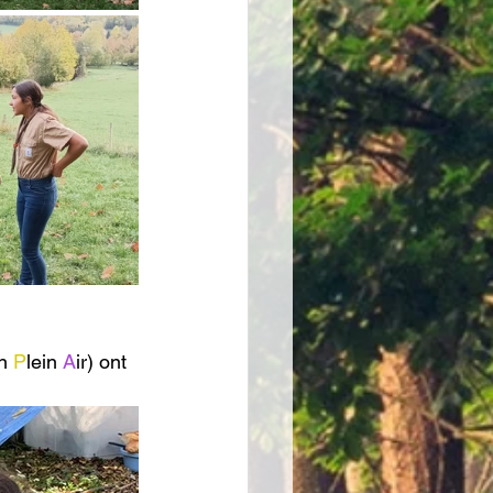
n 
P
lein 
A
ir) ont 