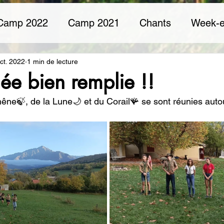
Camp 2022
Camp 2021
Chants
Week-
enirs
Eclaireurs
Louveteaux
Camp 20
ct. 2022
1 min de lecture
ée bien remplie !!
hêne🍃, de la Lune🌙 et du Corail🪸 se sont réunies auto
iver
Chef