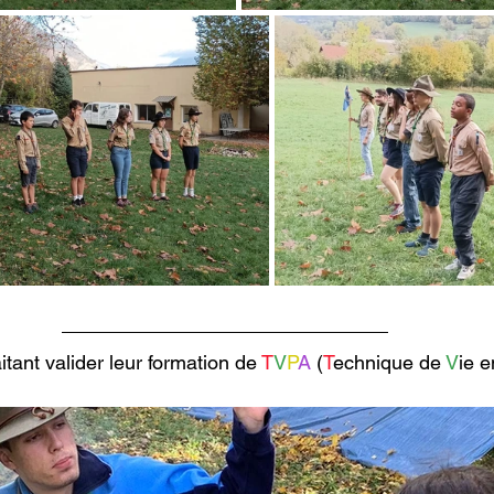
tant valider leur formation de 
T
V
P
A
 (
T
echnique de 
V
ie e