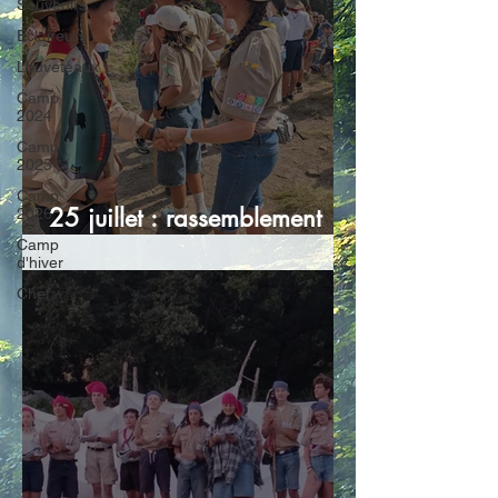
Souvenirs
Eclaireurs
Louveteaux
Camp
2024
Camp
2025
Camp
25 juillet : rassemblement
2026
final
Camp
d'hiver
Chef