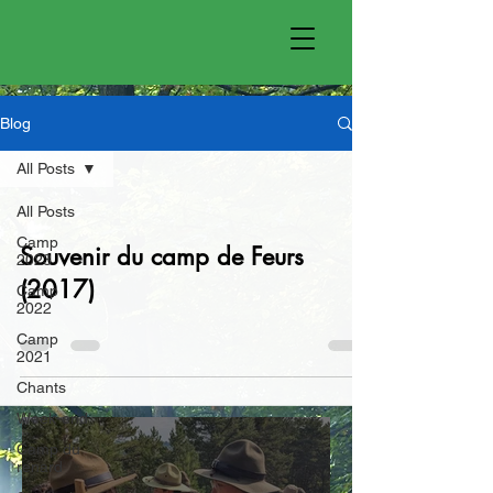
Blog
All Posts
All Posts
Camp
Souvenir du camp de Feurs
2023
(2017)
Camp
2022
Camp
2021
Chants
Week-end
Camp du
renard